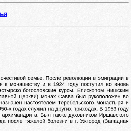
ЖЬЯ
гочестивой семье. После революции в эмиграции в
я к монашеству и в 1924 году поступил во вновь
астырско-богословские курсы. Епископом Нишским
лавной Церкви) монах Савва был рукоположен во
назначен настоятелем Теребельского монастыря и
950-х годах служил на других приходах. В 1953 году
ан архимандрита. Был также духовником Иршавского
а после тяжелой болезни в г. Ужгород (Западная