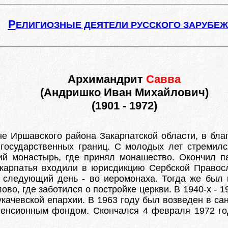
Р
ЕЛИГИОЗНЫЕ ДЕЯТЕЛИ РУССКОГО ЗАРУБЕ
Архимандрит
Савва
(Андришко Иван Михайлович)
(1901 - 1972)
не Иршавского района Закарпатской области, в бла
 государственных границ. С молодых лет стремилс
ий монастырь, где принял монашество. Окончил п
карпатья входили в юрисдикцию Сербской Правос
а следующий день - во иеромонаха. Тогда же был 
во, где заботился о постройке церкви. В 1940-х - 1
укачевской епархии. В 1963 году был возведен в с
енсионным фондом. Скончался 4 февраля 1972 год