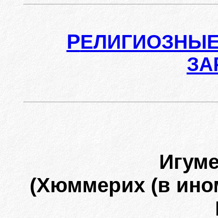
Р
ЕЛИГИОЗНЫЕ
ЗА
Игум
(Хюммерих (в ино