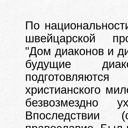
По национальност
швейцарской про
"Дом диаконов и ди
будущие диа
подготовляютс
христианского мил
безвозмездно у
Впоследствии 