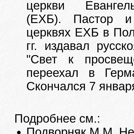
церкви Евангель
(ЕХБ). Пастор и
церквях ЕХБ в Пол
гг. издавал русс
"Свет к просвещ
переехал в Герм
Скончался 7 января
Подробнее см.:
Подворняк М.М. Неб