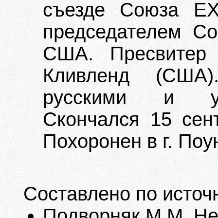
съезде Союза Е
председателем Со
США. Пресвитер 
Кливленд (США)
русскими и ук
Скончался 15 сент
Похоронен в г. Поу
Составлено по источ
Подворняк М.М. Неб