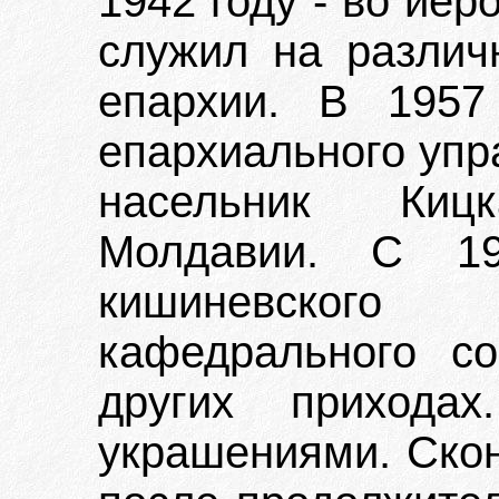
1942 году - во иер
служил на различ
епархии. В 1957
епархиального упра
насельник Киц
Молдавии. С 1
кишиневского 
кафедрального с
других прихода
украшениями. Скон