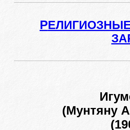
Р
ЕЛИГИОЗНЫЕ
ЗА
Игу
(Мунтяну 
(19