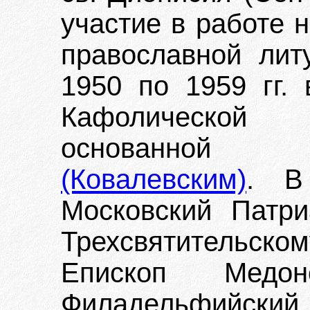
участие в работе 
православной лит
1950 по 1959 гг.
Кафолической 
основанно
(Ковалевским)
. В
Московский Патр
Трехсвятительск
Епископ Медон
Филадельфийский