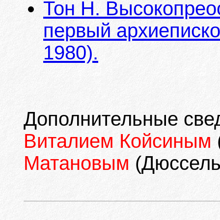
Тон Н. Высокопре
первый архиеписко
1980).
Дополнительные све
Виталием Койсиным
Матановым
(Дюссель