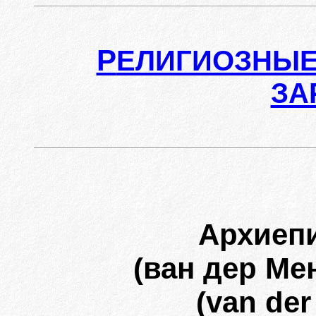
Р
ЕЛИГИОЗНЫЕ
ЗА
Архиеп
(ван дер Ме
(van de