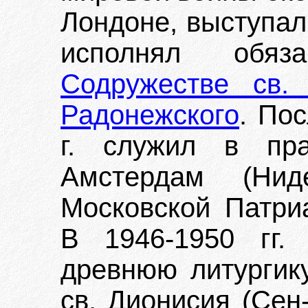
Лондоне, выступал
исполнял обяз
Содружестве св.
Радонежского
. По
г. служил в пра
Амстердам (Нид
Московской Патриа
В 1946-1950 гг.
древнюю литургику
св. Дионисия (Сен