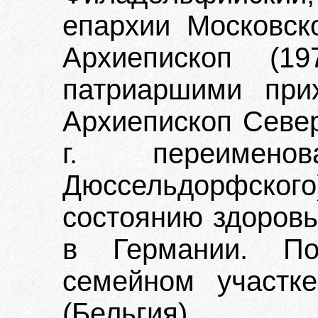
епархии Московско
Архиепископ (19
патриаршими при
Архиепископ Север
г. переимено
Дюссельдорфского
состоянию здоровь
в Германии. П
семейном участк
(Бельгия).