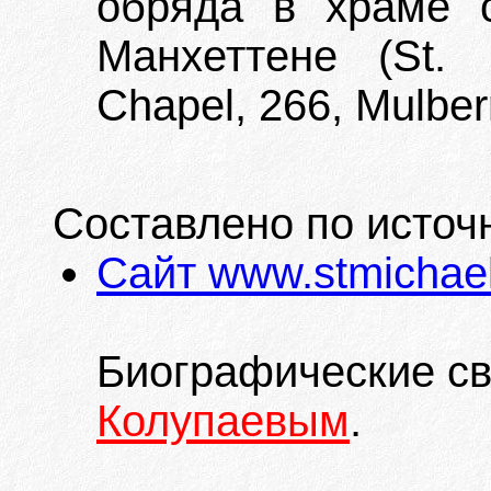
обряда в храме 
Манхеттене (St. M
Chapel, 266, Mulberr
Составлено по источ
Сайт www.stmichael
Биографические с
Колупаевым
.