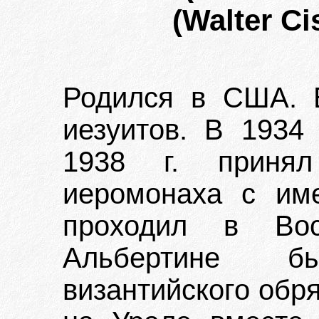
(Walter Ci
Родился в США. В
иезуитов. В 1934 
1938 г. приня
иеромонаха с им
проходил в Во
Альбертине б
византийского обря