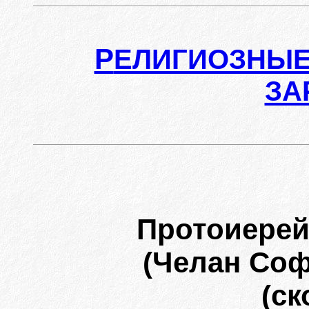
Р
ЕЛИГИОЗНЫЕ
ЗА
Протоиере
(Челан Со
(ск