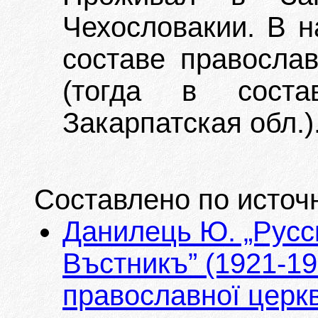
Чехословакии. В н
составе православ
(тогда в соста
Закарпатская обл.)
Составлено по источ
Данилець Ю. „Русс
Въстникъ” (1921-192
православної церкв