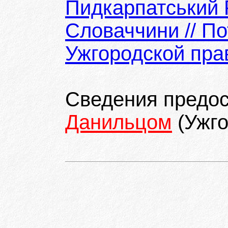
Пидкарпатський 
Словаччини // П
Ужгородской пра
Сведения предо
Данильцом
(Ужго