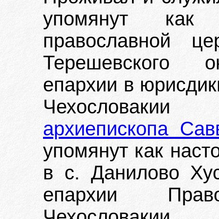
упомянут как 
православной ц
Терешевского ок
епархии в юрисдик
Чехословакии 
архиепископа Сав
упомянут как наст
в с. Данилово Хус
епархии Пра
Чехословакии.