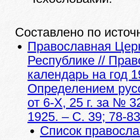
Составлено по источ
Православная Церк
Республике // Пра
календарь на год 
Определением русс
от 6-Х, 25 г. за №
1925. – С. 39; 78-8
Список правосла