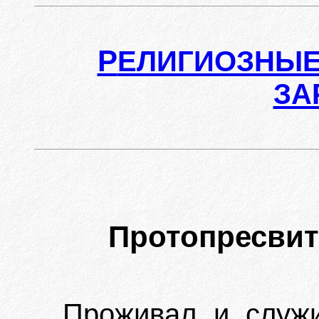
Р
ЕЛИГИОЗНЫЕ
ЗА
Протопресви
Проживал и служи