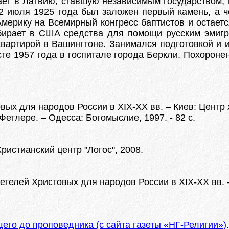
ает в Латвию, ставшую независимым государством, 
2 июля 1925 года был заложен первый камень, а че
мерику на Всемирный конгресс баптистов и остается
бирает в США средства для помощи русским эмигра
квартирой в Вашингтоне. Занимался подготовкой и 
сте 1957 года в госпитале города Беркли. Похороне
ых для наpодов России в XIX-XX вв. – Киев: Центр х
етлере. – Одесса: Богомыслие, 1997. - 82 с.
ристианский центр "Логос", 2008.
етелей Хpистовых для наpодов России в XIX-XX вв. –
его до проповедника (с сайта газеты «НГ-Религии»)
.