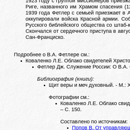
1923 году с группой миссионеров приезж
Риге, названного им Храмом спасения (1
1939 года Фетлер с семьей приезжает в А
оккупировали войска Красной армии. Со
Русского библейского общества со штаб-
Скончался от сердечного приступа в авгу
Сан-Франциско.
Подробнее о В.А. Фетлере см.:
Коваленко Л.Е. Облако свидетелей Хpистов
Фетлер Дж. Служение России: О В.А. Ф
Библиография (книги):
Щит веры и меч духовный. - М.: Х
Фотографии см.:
Коваленко Л.Е. Облако свид
– С. 150.
Составлено по источникам:
Попов В. От управляющ