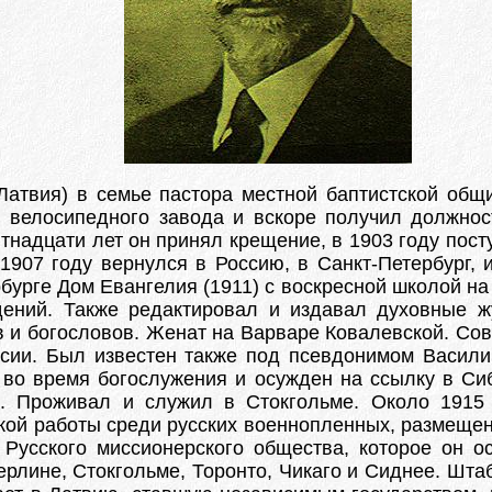
Латвия) в семье пастора местной баптистской общ
л велосипедного завода и вскоре получил должно
тнадцати лет он принял крещение, в 1903 году пост
1907 году вернулся в Россию, в Санкт-Петербург, 
бурге Дом Евангелия (1911) с воскресной школой на
ений. Также редактировал и издавал духовные жур
 и богословов. Женат на Варваре Ковалевской. Сов
ссии. Был известен также под псевдонимом Васил
 во время богослужения и осужден на ссылку в Си
 Проживал и служил в Стокгольме. Около 1915 г
ой работы среди русских военнопленных, размещенн
м Русского миссионерского общества, которое он 
рлине, Стокгольме, Торонто, Чикаго и Сиднее. Шта