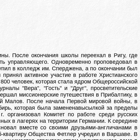
ины. После окончания школы переехал в Ригу, где
сть управляющего. Одновременно проповедовал в
упил в колледж им. Сперджена, а по окончании был
и принял активное участие в работе Христианского
 800 человек, которая стала ядром Общероссийской
налы "Вера", "Гость" и "Друг", просветительские
ершал миссионерские путешествия в Прибалтику, в
ий Малов. После начала Первой мировой войны, в
бирь, которая была замененавысылкой за пределы
. организовал Комитет по работе среди русских
ых в лагерях на территории Германии. К середине
основал вместе со своими друзьями-англичанами в
б-квартиру Общества Фетлер учредил в Варшаве. В