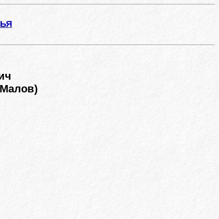
ЖЬЯ
ич
 Малов)