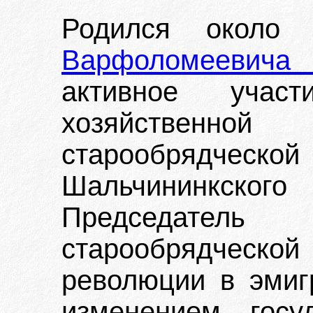
Родился окол
Варфоломеевич
активное учас
хозяйствен
старообрядческо
Шальчининкск
Председате
старообрядческой
революции в эмиг
изменением госу