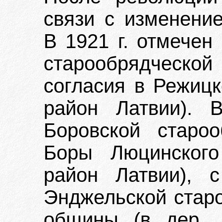
связи с изменение
В 1921 г. отмечен
старообрядческо
согласия в Режицк
район Латвии). В
Боровской старо
Боры Люцинского
район Латвии), 
Энджельской стар
общины (в дер. 