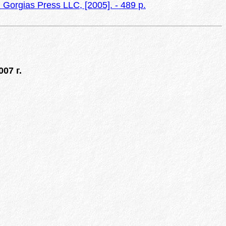
 Gorgias Press LLC, [2005]. - 489 p.
07 г.