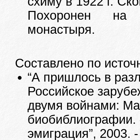
схиму в 1922 г. Ск
Похоронен на 
монастыря.
Составлено по источ
“А пришлось в разлу
Российское зарубе
двумя войнами: Ма
биобиблиографии. 
эмиграция”, 2003. -