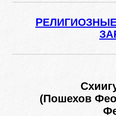
Р
ЕЛИГИОЗНЫЕ
ЗА
Схииг
(Пошехов Фео
Фе