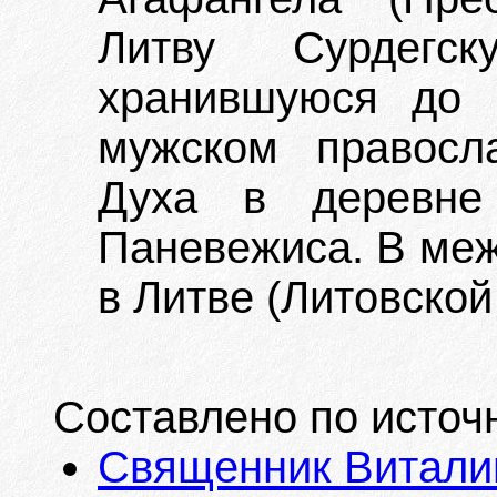
Литву Сурдегск
хранившуюся до 
мужском правосл
Духа в деревне
Паневежиса. В ме
в Литве (Литовской
Составлено по источ
Священник Витали