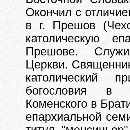
Окончил с отличие
в г. Прешов (Чехо
католическую еп
Прешове. Служи
Церкви. Священник
католический п
богословия в 
Коменского в Брат
епархиальной сем
титул "монсиньор"