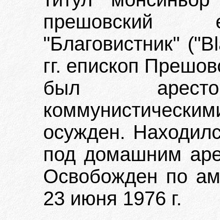
прешовский е
"Благовистник" ("Bl
гг. епископ Прешов
был арестов
коммунистически
осужден. Находилс
под домашним арес
Освобожден по амн
23 июня 1976 г.