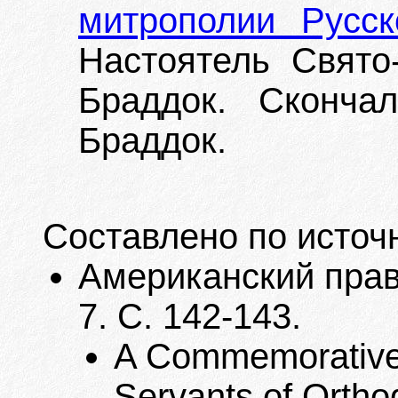
митрополии Русс
Настоятель Свято-
Браддок. Сконча
Браддок.
Составлено по источ
Американский прав
7. С. 142-143.
A Commemorative 
Servants of Ortho