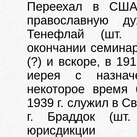
Переехал в США
православную д
Тенефлай (шт.
окончании семина
(?) и вскоре, в 19
иерея с назнач
некоторое время
1939 г. служил в С
г. Браддок (шт
юрисдик