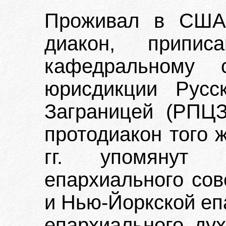
Проживал в США.
диакон, припис
кафедральному
юрисдикции Русс
Заграницей (РПЦЗ
протодиакон того ж
гг. упомянут 
епархиального сов
и Нью-Йоркской еп
епархиального дух