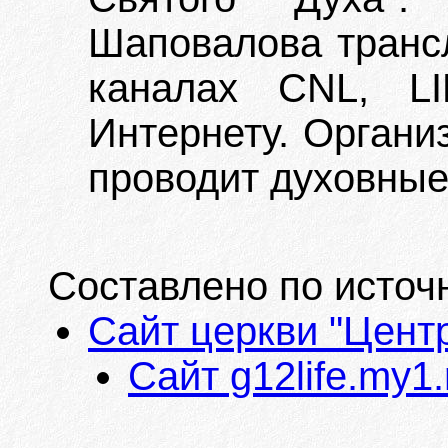
Шаповалова транс
каналах CNL, L
Интернету. Органи
проводит духовные
Составлено по источ
Сайт церкви "Цент
Сайт g12life.my1.