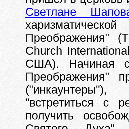
Светлане Шапов
харизматиче
Преображения" (TC
Church Internationa
США). Начиная с
Преображения" п
("инкаунтеры")
"встретиться с 
получить освобо
Святого Духа".