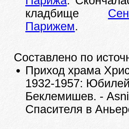
Парижа
. Скончала
кладбище
Се
Парижем
.
Составлено по источ
Приход храма Хрис
1932-1957: Юбилейн
Беклемишев. - Asni
Спасителя в Аньере,