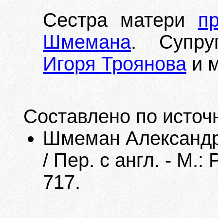
Сестра матери
п
Шмемана
. Супр
Игоря Троянова
и 
Составлено по источ
Шмеман Александр,
/ Пер. с англ. - М.:
717.