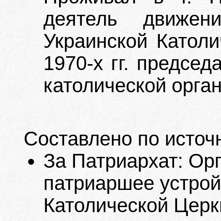
деятель движен
Украинской Католи
1970-х гг. предсе
католической орга
Составлено по источ
За Патриархат: Ор
патриаршее устрой
Католической Церкв