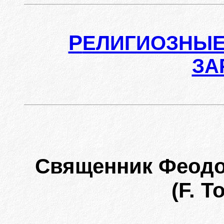
Р
ЕЛИГИОЗНЫЕ
ЗА
Священник Феод
(F. T