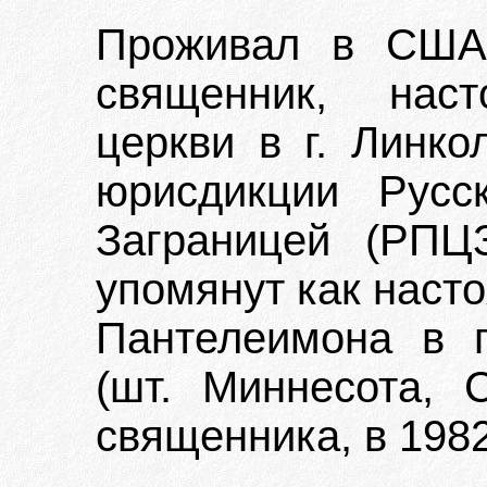
Проживал в США.
священник, наст
церкви в г. Линко
юрисдикции Русс
Заграницей (РПЦЗ
упомянут как насто
Пантелеимона в г
(шт. Миннесота, 
священника, в 1982 