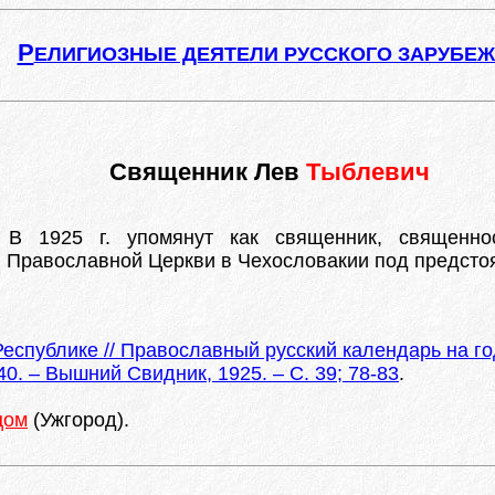
Р
ЕЛИГИОЗНЫЕ ДЕЯТЕЛИ РУССКОГО ЗАРУБЕ
Священник Лев
Тыблевич
В 1925 г. упомянут как священник, священнос
и Православной Церкви в Чехословакии под предст
еспублике // Православный русский календарь на г
40. – Вышний Свидник, 1925. – С. 39; 78-83
.
цом
(Ужгород).