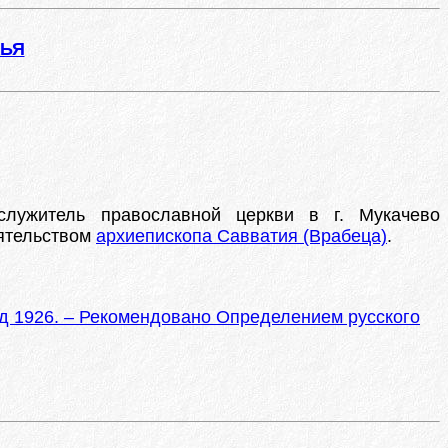
ЖЬЯ
лужитель православной церкви в г. Мукачево
оятельством
архиепископа Савватия (Врабеца)
.
од 1926. – Рекомендовано Определением русского