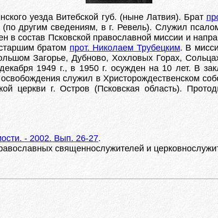
инского уезда Витебской губ. (ныне Латвия). Брат
пр
я (по другим сведениям, в г. Ревель). Служил псало
чен в состав Псковской православной миссии и напр
 старшим братом
прот. Николаем Трубецким
. В мисс
льшом Загорье, Дубново, Хохловых Горах, Сольцах 
декабря 1949 г., в 1950 г. осужден на 10 лет. В за
е освобождения служил в Христорождественском собо
ой церкви г. Остров (Псковская область). Протод
сти. - 2002. Вып. 26-27
.
равославных священнослужителей и церковнослужител