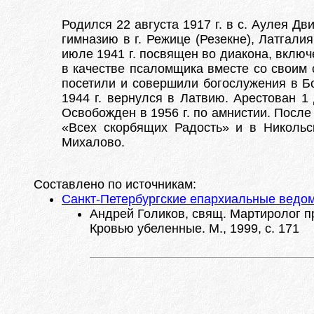
Родился 22 августа 1917 г. в с. Аулея Дв
гимназию в г. Режице (Резекне), Латгали
июле 1941 г. посвящен во диакона, вклю
в качестве псаломщика вместе со своим
посетили и совершили богослужения в Бо
1944 г. вернулся в Латвию. Арестован 1 
Освобожден в 1956 г. по амнистии. Посл
«Всех скорбящих Радость» и в Никольск
Михалово.
Составлено по источникам:
Санкт-Петербургские епархиальные ведомо
Андрей Голиков, свящ. Мартиролог п
Кровью убеленные. М., 1999, с. 171