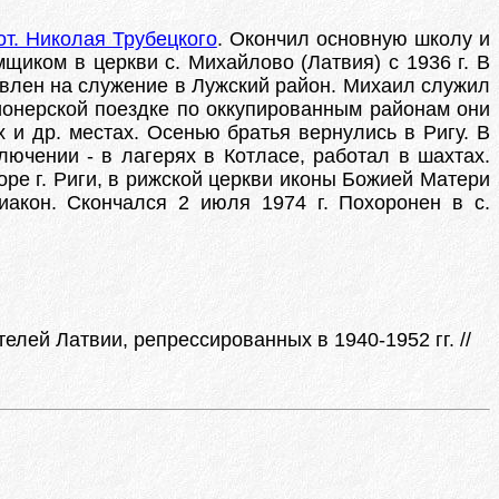
от. Николая Трубецкого
. Окончил основную школу и
мщиком в церкви с. Михайлово (Латвия) с 1936 г. В
авлен на служение в Лужский район. Михаил служил
ионерской поездке по оккупированным районам они
и др. местах. Осенью братья вернулись в Ригу. В
ключении - в лагерях в Котласе, работал в шахтах.
ре г. Риги, в рижской церкви иконы Божией Матери
иакон. Скончался 2 июля 1974 г. Похоронен в с.
ей Латвии, репрессированных в 1940-1952 гг. //