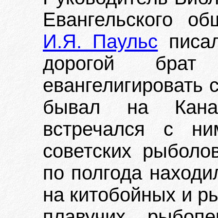
Евангельского о
И.Я. Паульс
писал
дорогой брат
евангелигировать 
бывал на Кана
встречался с н
советских рыболо
по полгода находи
на китобойных и р
плавучих рыбопе