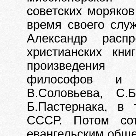
советских моряков
время своего слу
Александр распр
христианских кни
произведения 
философов и п
В.Соловьева, С.Б
Б.Пастернака, в
СССР. Потом сот
евангельским обще