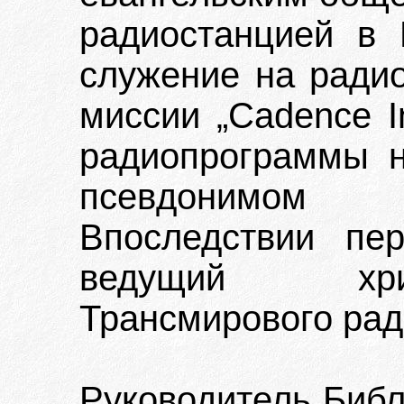
радиостанцией в 
служение на радио
миссии „Cadence In
радиопрограммы н
псевдонимом 
Впоследствии пе
ведущий хри
Трансмирового рад
Руководитель Библ