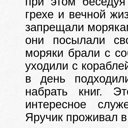
при этом беседуя
грехе и вечной жи
запрещали морякам
они посылали св
моряки брали с со
уходили с кораблей
в день подходил
набрать книг. Э
интересное служ
Яручик проживал в 