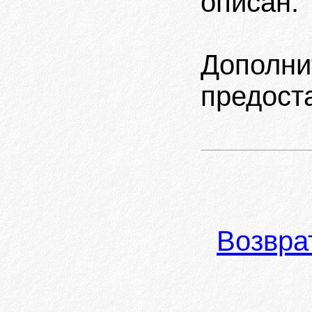
описан.
Дополни
предост
Возвра