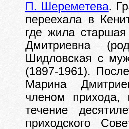
П. Шереметева
. Г
переехала в Кенит
где жила старшая
Дмитриевна (ро
Шидловская с му
(1897-1961). Посл
Марина Дмитрие
членом прихода, 
течение десятил
приходского Сове