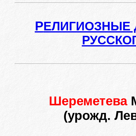
Р
ЕЛИГИОЗНЫЕ 
РУССКО
Шереметева
(урожд. Лев