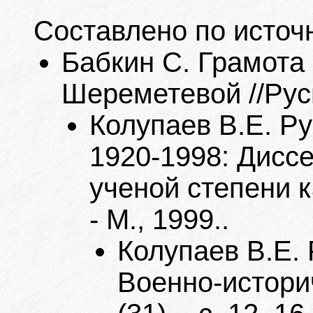
Составлено по источ
Бабкин С. Грамота
Шереметевой //Русь
Колупаев В.Е. Р
1920-1998: Дисс
ученой степени к
- М., 1999..
Колупаев В.Е. 
Военно-историч