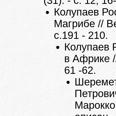
(31). - с. 12, 16
Колупаев Рос
Магрибе // В
с.191 - 210.
Колупаев Р
в Африке //
61 -62.
Шеремет
Петрович
Марокко