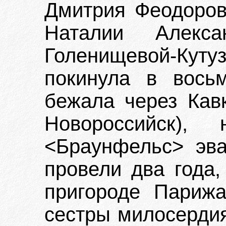
Дмитрия Феодоров
Наталии Алекса
Голенищевой-Кутуз
покинула в вось
бежала через Кавк
Новороссийск),
<Браунфельс> эва
провели два года,
пригороде Парижа
сестры милосерди