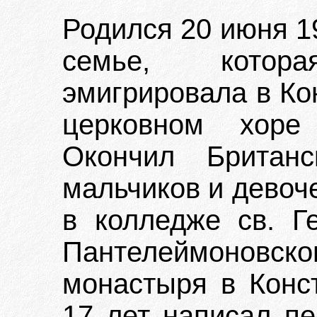
Родился 20 июня 190
семье, котор
эмигрировала в Ко
церковном хоре 
Окончил Британ
мальчиков и девоче
в колледже св. Г
Пантелеймоновск
монастыря в Конст
17 лет написал пе