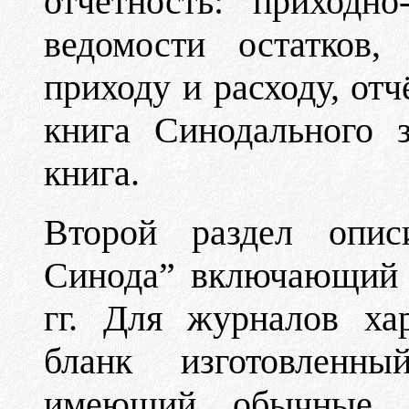
отчётность: приходн
ведомости остатков,
приходу и расходу, от
книга Синодального з
книга.
Второй раздел опис
Синода” включающий 
гг. Для журналов ха
бланк изготовленны
имеющий обычные ре