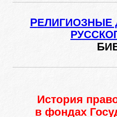
Р
ЕЛИГИОЗНЫЕ 
РУССКО
Б
И
История прав
в фондах Госу