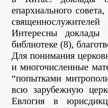
епархиального совета
священнослужител
Интересны доклады 
библиотеке (8), благот
Для понимания церков
и многочисленные мате
“попытками митрополи
всю зарубежную церк
Евлогия в юрисдикц