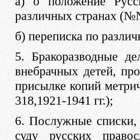
а) о положение Русс
различных странах (№
б) переписка по разли
5. Бракоразводные де
внебрачных детей, пр
присылке копий метри
318,1921-1941 гг.);
6. Послужные списки, 
суду русских правос