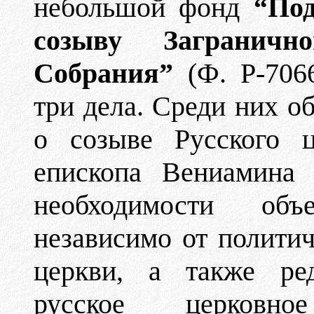
небольшой фонд
“Под
созыву Заграничн
Собрания”
(Ф. Р-706
три дела. Среди них 
о созыве Русского ц
епископа Вениамина 
необходимости объ
независимо от полити
церкви, а также ре
русское церковно