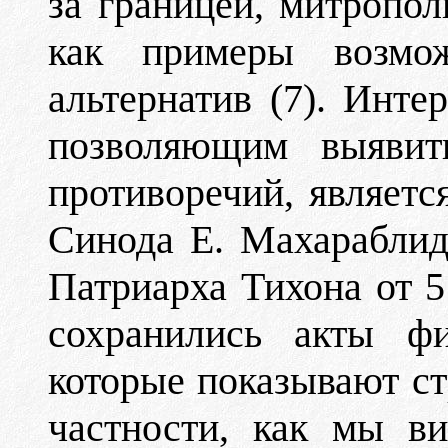
за границей, митропол
как примеры возмо
альтернатив (7). Инт
позволяющим выявить
противоречий, являетс
Синода Е. Махараблид
Патриарха Тихона от 5
сохранились акты фи
которые показывают ст
частности, как мы в