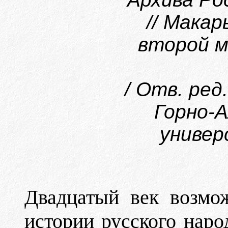
// Мака
второй м
/ Отв. ред
Горно-
универ
Двадцатый век возмо
истории русского наро