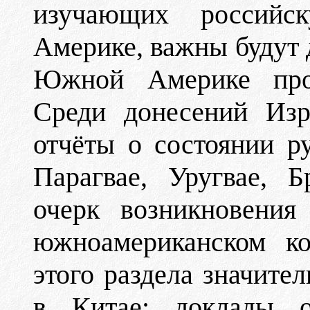
изучающих россий
Америке, важны будут
Южной Америке прот
Среди донесений Изр
отчёты о состоянии р
Парагвае, Уругвае, 
очерк возникновения
южноамериканском ко
этого раздела значите
в Китае: доклады о